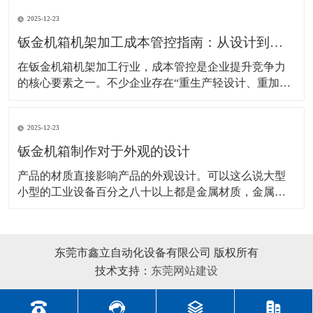
性、轻量化、导电性等要求差异显著。不少采购者或设
2025-12-23
计人员常因材料选型不当，出现“过度设计增加成
本”或“性能不足导致故障”的问题。本文将结合主流材料
钣金机箱机架加工成本管控指南：从设计到生产的全流程降本策略
特性
在钣金机箱机架加工行业，成本管控是企业提升竞争力
的核心要素之一。不少企业存在“重生产轻设计、重加工
轻管理”的问题，导致材料浪费、工艺冗余、效率低下，
进而推高了生产成本。实际上，钣金加工的成本管控贯
2025-12-23
穿设计、材料采购、加工生产、质量控制等全流程，每
个环节都存在降本优化的空间。本文将从全流程视角，
钣金机箱制作对于外观的设计
梳理
产品的材质直接影响产品的外观设计。可以这么说大型
小型的工业设备百分之八十以上都是金属材质，金属材
质主要有钣金材质、不锈钢材质、拉伸铝合金材质、塑
胶材质、铸铝等等，其中钣金材质是我们目前应用较多
的金属材质，下面简要分析钣金机箱制作设备外观设计
东莞市鑫立自动化设备有限公司 版权所有
的方法及其注意事项。 首先，工业钣金设备造型设计受
技术支持：
东莞网站建设