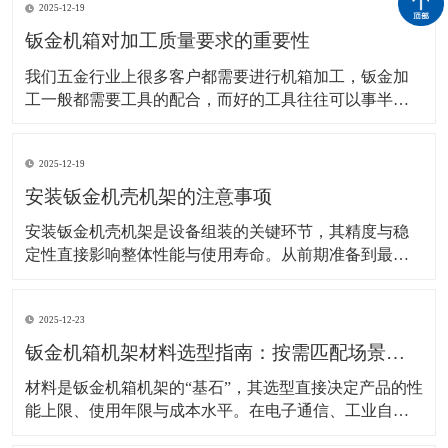
2025-12-19
钣金机箱对加工质量要求的重要性
我们五金行业上很多客户都需要进行机箱加工，钣金加
工一般都需要工具的配合，而好的工具往往可以事半功
倍，加快工作效率。那加工这些钣金机箱肯定是必要的
设备，比如我们钣金加工常见的就需要用到：下料设
2025-12-19
备、成型设备、焊接设备，车床等。在前期加工之前客
户需要进行说明要求进行设计图纸。 该技术的应用在机
安装钣金机壳机架的注意事项
箱
安装钣金机壳机架是设备组装的关键环节，其精度与稳
定性直接影响整体性能与使用寿命。从前期准备到最终
固定，每个步骤的细节处理都需严格把控，避免因安装
不当导致结构松动、电磁干扰或运行异响等问题。 安装
2025-12-23
前的环境与工具准备是基础保障。工作场地需保持清洁
干燥，避免灰尘或湿气侵入机壳内部，尤其是电子设备
钣金机箱机架材料选型指南：按需匹配场景，兼顾性能与经济性
机架的
材料是钣金机箱机架的“基石”，其选型直接决定产品的性
能上限、使用年限与成本水平。在电子通信、工业自动
化、新能源等不同应用场景中，对材料的强度、耐腐蚀