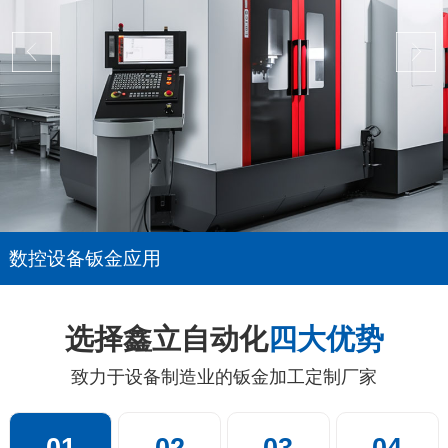
数控设备钣金应用
选择鑫立自动化
四大优势
致力于设备制造业的钣金加工定制厂家
01
02
03
04