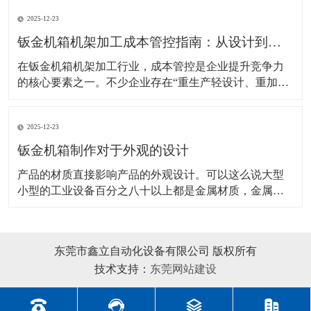
性、轻量化、导电性等要求差异显著。不少采购者或设
2025-12-23
计人员常因材料选型不当，出现“过度设计增加成
本”或“性能不足导致故障”的问题。本文将结合主流材料
钣金机箱机架加工成本管控指南：从设计到生产的全流程降本策略
特性
在钣金机箱机架加工行业，成本管控是企业提升竞争力
的核心要素之一。不少企业存在“重生产轻设计、重加工
轻管理”的问题，导致材料浪费、工艺冗余、效率低下，
进而推高了生产成本。实际上，钣金加工的成本管控贯
2025-12-23
穿设计、材料采购、加工生产、质量控制等全流程，每
个环节都存在降本优化的空间。本文将从全流程视角，
钣金机箱制作对于外观的设计
梳理
产品的材质直接影响产品的外观设计。可以这么说大型
小型的工业设备百分之八十以上都是金属材质，金属材
质主要有钣金材质、不锈钢材质、拉伸铝合金材质、塑
胶材质、铸铝等等，其中钣金材质是我们目前应用较多
的金属材质，下面简要分析钣金机箱制作设备外观设计
东莞市鑫立自动化设备有限公司 版权所有
的方法及其注意事项。 首先，工业钣金设备造型设计受
技术支持：
东莞网站建设