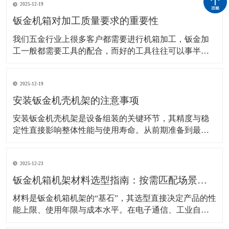
2025-12-19
钣金机箱对加工质量要求的重要性
我们五金行业上很多客户都需要进行机箱加工，钣金加
工一般都需要工具的配合，而好的工具往往可以事半功
倍，加快工作效率。那加工这些钣金机箱肯定是必要的
设备，比如我们钣金加工常见的就需要用到：下料设
2025-12-19
备、成型设备、焊接设备，车床等。在前期加工之前客
户需要进行说明要求进行设计图纸。 该技术的应用在机
安装钣金机壳机架的注意事项
箱
安装钣金机壳机架是设备组装的关键环节，其精度与稳
定性直接影响整体性能与使用寿命。从前期准备到最终
固定，每个步骤的细节处理都需严格把控，避免因安装
不当导致结构松动、电磁干扰或运行异响等问题。 安装
2025-12-23
前的环境与工具准备是基础保障。工作场地需保持清洁
干燥，避免灰尘或湿气侵入机壳内部，尤其是电子设备
钣金机箱机架材料选型指南：按需匹配场景，兼顾性能与经济性
机架的
材料是钣金机箱机架的“基石”，其选型直接决定产品的性
能上限、使用年限与成本水平。在电子通信、工业自动
化、新能源等不同应用场景中，对材料的强度、耐腐蚀