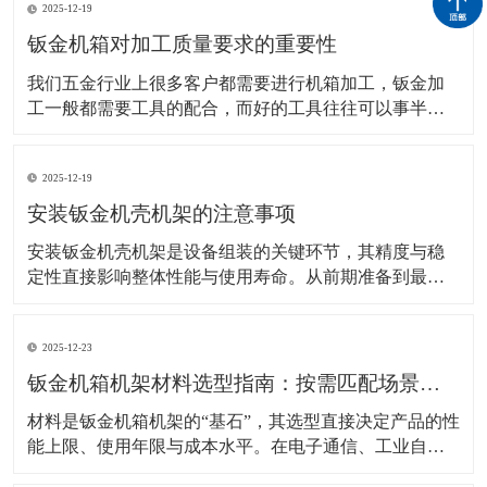
2025-12-19
钣金机箱对加工质量要求的重要性
我们五金行业上很多客户都需要进行机箱加工，钣金加
工一般都需要工具的配合，而好的工具往往可以事半功
倍，加快工作效率。那加工这些钣金机箱肯定是必要的
设备，比如我们钣金加工常见的就需要用到：下料设
2025-12-19
备、成型设备、焊接设备，车床等。在前期加工之前客
户需要进行说明要求进行设计图纸。 该技术的应用在机
安装钣金机壳机架的注意事项
箱
安装钣金机壳机架是设备组装的关键环节，其精度与稳
定性直接影响整体性能与使用寿命。从前期准备到最终
固定，每个步骤的细节处理都需严格把控，避免因安装
不当导致结构松动、电磁干扰或运行异响等问题。 安装
2025-12-23
前的环境与工具准备是基础保障。工作场地需保持清洁
干燥，避免灰尘或湿气侵入机壳内部，尤其是电子设备
钣金机箱机架材料选型指南：按需匹配场景，兼顾性能与经济性
机架的
材料是钣金机箱机架的“基石”，其选型直接决定产品的性
能上限、使用年限与成本水平。在电子通信、工业自动
化、新能源等不同应用场景中，对材料的强度、耐腐蚀