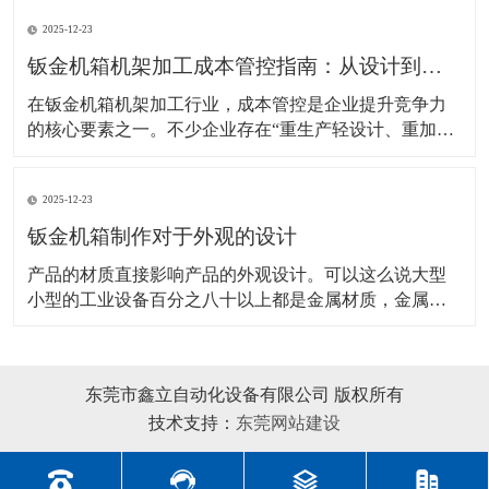
性、轻量化、导电性等要求差异显著。不少采购者或设
2025-12-23
计人员常因材料选型不当，出现“过度设计增加成
本”或“性能不足导致故障”的问题。本文将结合主流材料
钣金机箱机架加工成本管控指南：从设计到生产的全流程降本策略
特性
在钣金机箱机架加工行业，成本管控是企业提升竞争力
的核心要素之一。不少企业存在“重生产轻设计、重加工
轻管理”的问题，导致材料浪费、工艺冗余、效率低下，
进而推高了生产成本。实际上，钣金加工的成本管控贯
2025-12-23
穿设计、材料采购、加工生产、质量控制等全流程，每
个环节都存在降本优化的空间。本文将从全流程视角，
钣金机箱制作对于外观的设计
梳理
产品的材质直接影响产品的外观设计。可以这么说大型
小型的工业设备百分之八十以上都是金属材质，金属材
质主要有钣金材质、不锈钢材质、拉伸铝合金材质、塑
胶材质、铸铝等等，其中钣金材质是我们目前应用较多
的金属材质，下面简要分析钣金机箱制作设备外观设计
东莞市鑫立自动化设备有限公司 版权所有
的方法及其注意事项。 首先，工业钣金设备造型设计受
技术支持：
东莞网站建设