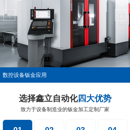
数控设备钣金应用
选择鑫立自动化
四大优势
致力于设备制造业的钣金加工定制厂家
01
02
03
04