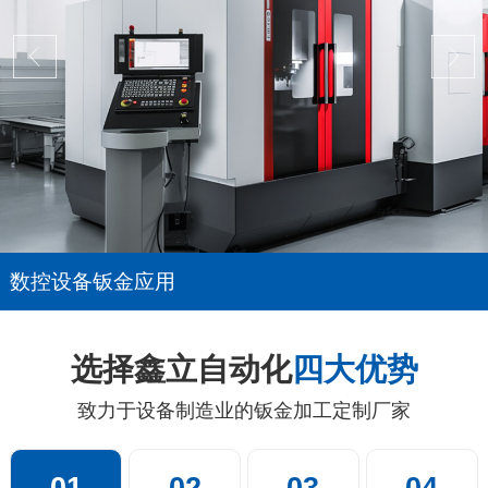
数控设备钣金应用
选择鑫立自动化
四大优势
致力于设备制造业的钣金加工定制厂家
01
02
03
04