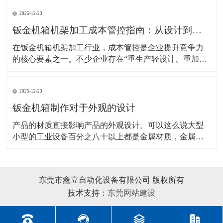
性、轻量化、导电性等要求差异显著。不少采购者或设
2025-12-23
计人员常因材料选型不当，出现“过度设计增加成
本”或“性能不足导致故障”的问题。本文将结合主流材料
钣金机箱机架加工成本管控指南：从设计到生产的全流程降本策略
特性
在钣金机箱机架加工行业，成本管控是企业提升竞争力
的核心要素之一。不少企业存在“重生产轻设计、重加工
轻管理”的问题，导致材料浪费、工艺冗余、效率低下，
进而推高了生产成本。实际上，钣金加工的成本管控贯
2025-12-23
穿设计、材料采购、加工生产、质量控制等全流程，每
个环节都存在降本优化的空间。本文将从全流程视角，
钣金机箱制作对于外观的设计
梳理
产品的材质直接影响产品的外观设计。可以这么说大型
小型的工业设备百分之八十以上都是金属材质，金属材
质主要有钣金材质、不锈钢材质、拉伸铝合金材质、塑
胶材质、铸铝等等，其中钣金材质是我们目前应用较多
的金属材质，下面简要分析钣金机箱制作设备外观设计
东莞市鑫立自动化设备有限公司 版权所有
的方法及其注意事项。 首先，工业钣金设备造型设计受
技术支持：
东莞网站建设