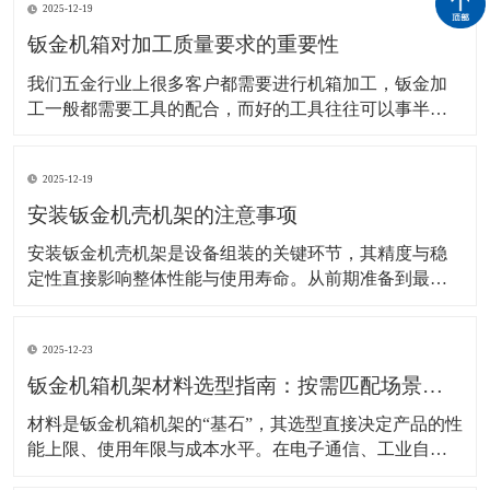
2025-12-19
钣金机箱对加工质量要求的重要性
我们五金行业上很多客户都需要进行机箱加工，钣金加
工一般都需要工具的配合，而好的工具往往可以事半功
倍，加快工作效率。那加工这些钣金机箱肯定是必要的
设备，比如我们钣金加工常见的就需要用到：下料设
2025-12-19
备、成型设备、焊接设备，车床等。在前期加工之前客
户需要进行说明要求进行设计图纸。 该技术的应用在机
安装钣金机壳机架的注意事项
箱
安装钣金机壳机架是设备组装的关键环节，其精度与稳
定性直接影响整体性能与使用寿命。从前期准备到最终
固定，每个步骤的细节处理都需严格把控，避免因安装
不当导致结构松动、电磁干扰或运行异响等问题。 安装
2025-12-23
前的环境与工具准备是基础保障。工作场地需保持清洁
干燥，避免灰尘或湿气侵入机壳内部，尤其是电子设备
钣金机箱机架材料选型指南：按需匹配场景，兼顾性能与经济性
机架的
材料是钣金机箱机架的“基石”，其选型直接决定产品的性
能上限、使用年限与成本水平。在电子通信、工业自动
化、新能源等不同应用场景中，对材料的强度、耐腐蚀