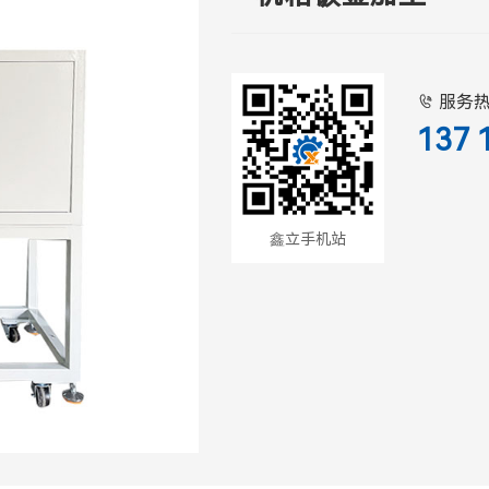
服务

137 
鑫立手机站