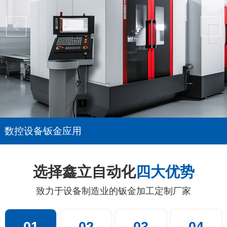
数控设备钣金应用
选择鑫立自动化
四大优势
致力于设备制造业的钣金加工定制厂家
01
02
03
04