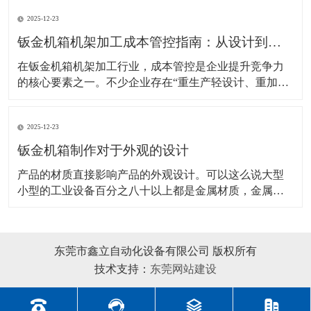
性、轻量化、导电性等要求差异显著。不少采购者或设
2025-12-23
计人员常因材料选型不当，出现“过度设计增加成
本”或“性能不足导致故障”的问题。本文将结合主流材料
钣金机箱机架加工成本管控指南：从设计到生产的全流程降本策略
特性
在钣金机箱机架加工行业，成本管控是企业提升竞争力
的核心要素之一。不少企业存在“重生产轻设计、重加工
轻管理”的问题，导致材料浪费、工艺冗余、效率低下，
进而推高了生产成本。实际上，钣金加工的成本管控贯
2025-12-23
穿设计、材料采购、加工生产、质量控制等全流程，每
个环节都存在降本优化的空间。本文将从全流程视角，
钣金机箱制作对于外观的设计
梳理
产品的材质直接影响产品的外观设计。可以这么说大型
小型的工业设备百分之八十以上都是金属材质，金属材
质主要有钣金材质、不锈钢材质、拉伸铝合金材质、塑
胶材质、铸铝等等，其中钣金材质是我们目前应用较多
的金属材质，下面简要分析钣金机箱制作设备外观设计
东莞市鑫立自动化设备有限公司 版权所有
的方法及其注意事项。 首先，工业钣金设备造型设计受
技术支持：
东莞网站建设