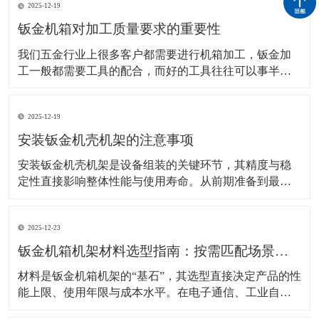
2025-12-19
钣金机箱对加工质量要求的重要性
我们五金行业上很多客户都需要进行机箱加工，钣金加
工一般都需要工具的配合，而好的工具往往可以事半功
倍，加快工作效率。那加工这些钣金机箱肯定是必要的
设备，比如我们钣金加工常见的就需要用到：下料设
2025-12-19
备、成型设备、焊接设备，车床等。在前期加工之前客
户需要进行说明要求进行设计图纸。 该技术的应用在机
安装钣金机壳机架的注意事项
箱
安装钣金机壳机架是设备组装的关键环节，其精度与稳
定性直接影响整体性能与使用寿命。从前期准备到最终
固定，每个步骤的细节处理都需严格把控，避免因安装
不当导致结构松动、电磁干扰或运行异响等问题。 安装
2025-12-23
前的环境与工具准备是基础保障。工作场地需保持清洁
干燥，避免灰尘或湿气侵入机壳内部，尤其是电子设备
钣金机箱机架材料选型指南：按需匹配场景，兼顾性能与经济性
机架的
材料是钣金机箱机架的“基石”，其选型直接决定产品的性
能上限、使用年限与成本水平。在电子通信、工业自动
化、新能源等不同应用场景中，对材料的强度、耐腐蚀